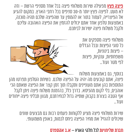
פיצה פצץ
מפעילה שירות משלוחי פיצה בכל אחד מסניפי הרשת – וזה
לא מעט. לפיצה פצץ יותר מ-30 סניפים בכל רחבי הארץ. במקום להגיע
אל הפיצרייה, לעמוד בתור או להמתין עד שהפיצה שלכם תהיה מוכנה,
באמצעות טלפון אחד אתם יכולים להזמין את הפיצה האהובה עליכם
ולקבל משלוח פיצה ישירות לביתכם.
משלוחי פ
יצה מספקים את
כל סוגי הפיצות ובכל הגדלים
– פיצות בינוניות,
משפחתיות, ענקיות, פיצות
לפי מטר ועוד..
בנוסף, גם באמצעות משלוח
פיצה, אתם קובעים מה יהיה על הפיצה שלכם. בשיחת הטלפון תפרטו מהן
התוספות בהן אתם מעוניינים ותקבלו תוך זמן קצר את הפיצה שאתם הכי
אוהבים, בלי לקום מהכיסא. בדרך כלל, בהזמנת משלוח פיצה ניתן לקבל
אף הטבה בצורת בקבוק שתייה גדול לבחירתכם, מגוון תבליני פיצה ייחודים
ועוד..
שירות משלוחי פיצה מציע ללקוחות פעמים רבות גם מבצעים שונים
שיכולים להוזיל את מחיר הפיצה ביחס לכמות, באופן משמעותי.
חברת שליחויות
לכל חלקי הארץ –
א.ב אקספרס