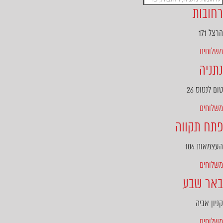
רחובות
הרצל 171
משלוחים
נתניה
טום לנטוס 26
משלוחים
פתח תקווה
העצמאות 104
משלוחים
באר שבע
קניון אביה
משלוחים