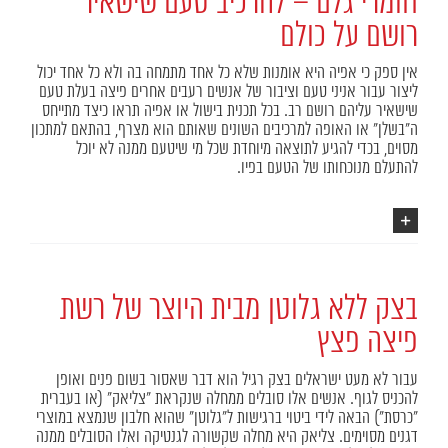
חומרי גלם – להרכיב טעם שישאיר
רושם על כולם
אין ספק כי אפיה היא אומנות שלא כל אחד מתמחה בה ולא כל אחד יכול
ליצור עבור אניני טעם וציבור של אנשים רעבים אחרים פיצה בעלת טעם
שישאיר עליהם רושם רב. בכל תכנית בישול או אפיה תראו כיצד מתייחס
ה"בשלן" או האופה למרכיבים השונים שאותם הוא מצרף, בהתאם למתכון
מסוים, בכדי להגיע לתוצאה מיוחדת שכל מי שיטעם ממנה לא יוכל
להתעלם מנוכחותו של הטעם בפיו.
בצק ללא גלוטן מבית היוצר של רשת
פיצה פצץ
עבור לא מעט ישראלים בצק רגיל הוא דבר שאסור בשום פנים ואופן
להכניס לגוף. אנשים אלו סובלים ממחלה שנקראת "צליאק" (או בעברית
"כרסת") הבאה לידי ביטוי ברגישות ל"גלוטן" שהוא חלבון שנמצא במוצרי
דגנים מסוימים. צליאק היא מחלה שקשורה לגנטיקה ואלו הסובלים ממנה