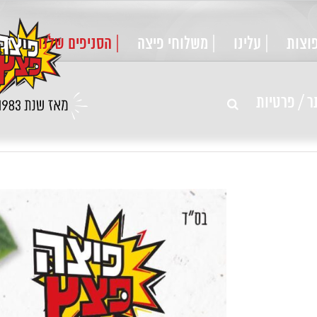
וצות
| עלינו
| משלוחי פיצה
| הסניפים שלנו
| זכי
ר / פרטיות