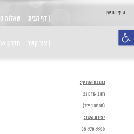
סניף מודיעין
| דף הבית
שאלות נפ
פתח סרגל נגישות
| צור קשר
תקנון את
כתובת הסניף:
רחוב אודם 23
(מתחם קייזר)
יצירת קשר:
08-970-9900